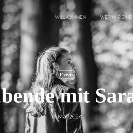
WILLKOMMEN
WER WIR SIND
Event
bende mit Sar
11. Mai 2024