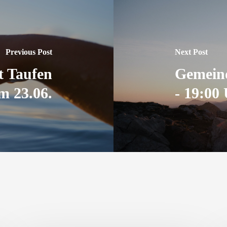
Previous Post
Next Post
t Taufen
Gemeind
m 23.06.
- 19:00