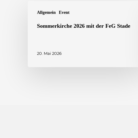
Sommerkirche
Allgemein
Event
2026
mit
Sommerkirche 2026 mit der FeG Stade
der
FeG
20. Mai 2026
Stade