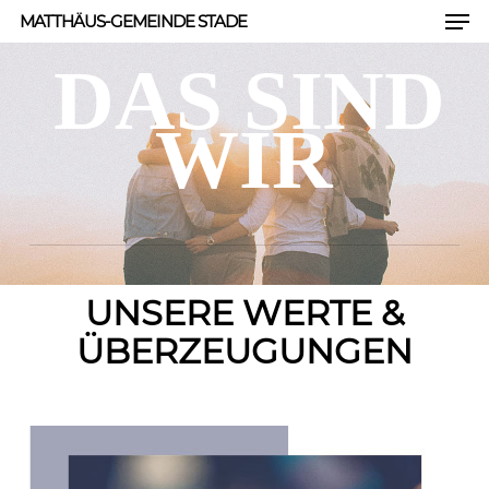
Men
Skip
MATTHÄUS-GEMEINDE STADE
to
DAS SIND
Close
main
Men
content
WIR
​UNSERE WERTE &
ÜBERZEUGUNGEN