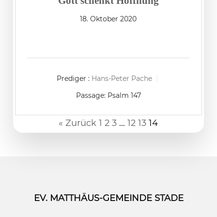
Gott schenkt Hoffnung
18. Oktober 2020
Prediger :
Hans-Peter Pache
Passage:
Psalm 147
« Zurück
1
2
3
…
12
13
14
EV. MATTHÄUS-GEMEINDE STADE