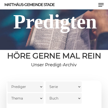
Men
Skip
MATTHÄUS-GEMEINDE STADE
to
Predigten
Close
main
Men
content
HÖRE GERNE MAL REIN
Unser Predigt-Archiv