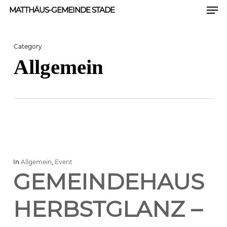
Men
Skip
MATTHÄUS-GEMEINDE STADE
to
Close
main
Category
Men
content
Allgemein
In
Allgemein
,
Event
GEMEINDEHAUS
HERBSTGLANZ –